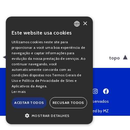
×
Este website usa cookies
PORTUGUESE
Utilizamos cookies neste site para
ENGLISH
proporcionar a você uma boa experiência de
navegação e captar informações para
voltar
topo
evolução da nossa prestação de serviços. Ao
continuar navegando, você
automaticamente concorda com as
condições dispostas nos Termos Gerais de
Uso e Política de Privacidade de Sites e
Aplicativos da Aegea.
Ler mais
Copyright © 2022 • Todos os direitos reservados
ACEITAR TODOS
RECUSAR TODOS
Política de Privacidade
Powered by MZ
MOSTRAR DETALHES