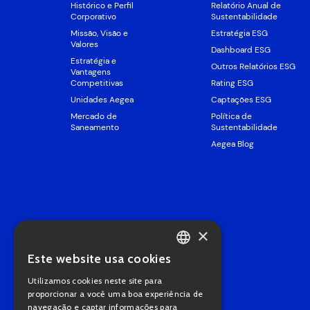
Histórico e Perfil
Relatório Anual de
Corporativo
Sustentabilidade
Missão, Visão e
Estratégia ESG
Valores
Dashboard ESG
Estratégia e
Outros Relatórios ESG
Vantagens
Competitivas
Rating ESG
Unidades Aegea
Captações ESG
Mercado de
Política de
Saneamento
Sustentabilidade
Aegea Blog
×
Este website usa cookies
PORTUGUESE
Utilizamos cookies neste site para
ENGLISH
proporcionar a você uma boa experiência de
navegação e captar informações para