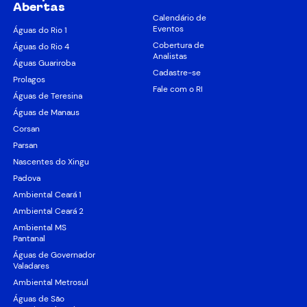
Abertas
Calendário de
Eventos
Águas do Rio 1
Cobertura de
Águas do Rio 4
Analistas
Águas Guariroba
Cadastre-se
Prolagos
Fale com o RI
Águas de Teresina
Águas de Manaus
Corsan
Parsan
Nascentes do Xingu
Padova
Ambiental Ceará 1
Ambiental Ceará 2
Ambiental MS
Pantanal
Águas de Governador
Valadares
Ambiental Metrosul
Águas de São