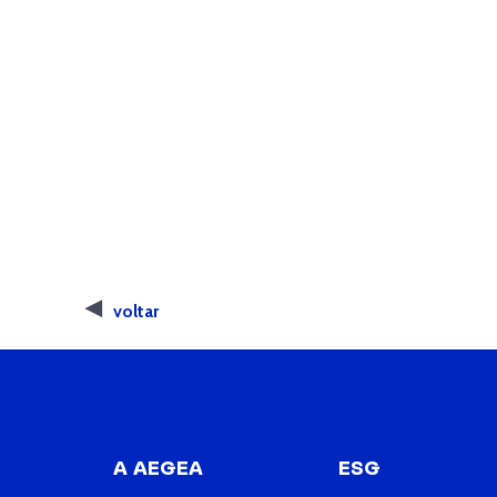
voltar
A AEGEA
ESG