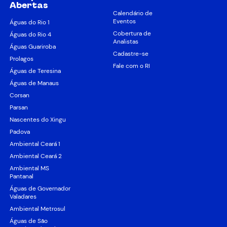
Abertas
Calendário de
Eventos
Águas do Rio 1
Cobertura de
Águas do Rio 4
Analistas
Águas Guariroba
Cadastre-se
Prolagos
Fale com o RI
Águas de Teresina
Águas de Manaus
Corsan
Parsan
Nascentes do Xingu
Padova
Ambiental Ceará 1
Ambiental Ceará 2
Ambiental MS
Pantanal
Águas de Governador
Valadares
Ambiental Metrosul
Águas de São