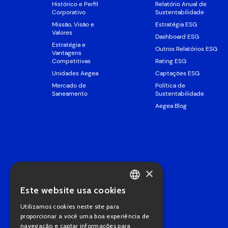
Histórico e Perfil
Relatório Anual de
Corporativo
Sustentabilidade
Missão, Visão e
Estratégia ESG
Valores
Dashboard ESG
Estratégia e
Outros Relatórios ESG
Vantagens
Competitivas
Rating ESG
Unidades Aegea
Captações ESG
Mercado de
Política de
Saneamento
Sustentabilidade
Aegea Blog
×
Este website usa cookies
PORTUGUESE
Utilizamos cookies neste site para
ENGLISH
proporcionar a você uma boa experiência de
navegação e captar informações para