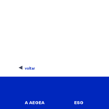
voltar
A AEGEA
ESG