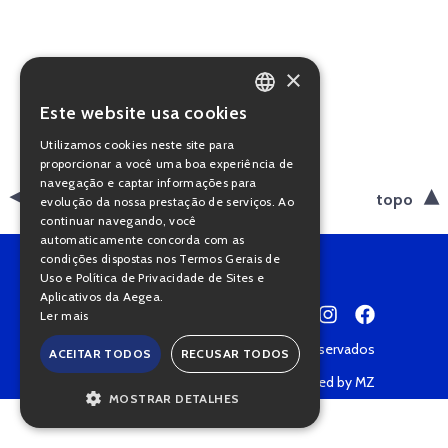
×
Este website usa cookies
PORTUGUESE
Utilizamos cookies neste site para
ENGLISH
proporcionar a você uma boa experiência de
navegação e captar informações para
voltar
topo
evolução da nossa prestação de serviços. Ao
continuar navegando, você
automaticamente concorda com as
condições dispostas nos Termos Gerais de
Uso e Política de Privacidade de Sites e
Aplicativos da Aegea.
Ler mais
Copyright © 2022 • Todos os direitos reservados
ACEITAR TODOS
RECUSAR TODOS
Política de Privacidade
Powered by MZ
MOSTRAR DETALHES