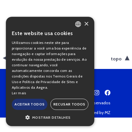
×
Este website usa cookies
PORTUGUESE
Utilizamos cookies neste site para
ENGLISH
proporcionar a você uma boa experiência de
navegação e captar informações para
voltar
topo
evolução da nossa prestação de serviços. Ao
continuar navegando, você
automaticamente concorda com as
condições dispostas nos Termos Gerais de
Uso e Política de Privacidade de Sites e
Aplicativos da Aegea.
Ler mais
Copyright © 2022 • Todos os direitos reservados
ACEITAR TODOS
RECUSAR TODOS
Política de Privacidade
Powered by MZ
MOSTRAR DETALHES