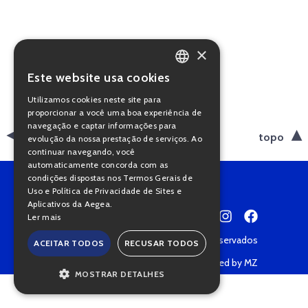
×
Este website usa cookies
PORTUGUESE
Utilizamos cookies neste site para
ENGLISH
proporcionar a você uma boa experiência de
navegação e captar informações para
voltar
topo
evolução da nossa prestação de serviços. Ao
continuar navegando, você
automaticamente concorda com as
condições dispostas nos Termos Gerais de
Uso e Política de Privacidade de Sites e
Aplicativos da Aegea.
Ler mais
Copyright © 2022 • Todos os direitos reservados
ACEITAR TODOS
RECUSAR TODOS
Política de Privacidade
Powered by MZ
MOSTRAR DETALHES