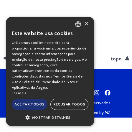
×
Este website usa cookies
PORTUGUESE
Utilizamos cookies neste site para
ENGLISH
proporcionar a você uma boa experiência de
navegação e captar informações para
voltar
topo
evolução da nossa prestação de serviços. Ao
continuar navegando, você
automaticamente concorda com as
condições dispostas nos Termos Gerais de
Uso e Política de Privacidade de Sites e
Aplicativos da Aegea.
Ler mais
Copyright © 2022 • Todos os direitos reservados
ACEITAR TODOS
RECUSAR TODOS
Política de Privacidade
Powered by MZ
MOSTRAR DETALHES