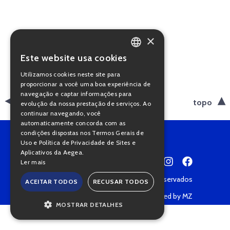
×
Este website usa cookies
PORTUGUESE
Utilizamos cookies neste site para
ENGLISH
proporcionar a você uma boa experiência de
navegação e captar informações para
voltar
topo
evolução da nossa prestação de serviços. Ao
continuar navegando, você
automaticamente concorda com as
condições dispostas nos Termos Gerais de
Uso e Política de Privacidade de Sites e
Aplicativos da Aegea.
Ler mais
Copyright © 2022 • Todos os direitos reservados
ACEITAR TODOS
RECUSAR TODOS
Política de Privacidade
Powered by MZ
MOSTRAR DETALHES