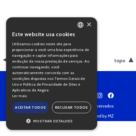
×
Este website usa cookies
PORTUGUESE
Utilizamos cookies neste site para
ENGLISH
proporcionar a você uma boa experiência de
navegação e captar informações para
voltar
topo
evolução da nossa prestação de serviços. Ao
continuar navegando, você
automaticamente concorda com as
condições dispostas nos Termos Gerais de
Uso e Política de Privacidade de Sites e
Aplicativos da Aegea.
Ler mais
Copyright © 2022 • Todos os direitos reservados
ACEITAR TODOS
RECUSAR TODOS
Política de Privacidade
Powered by MZ
MOSTRAR DETALHES