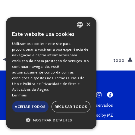
×
Este website usa cookies
PORTUGUESE
Utilizamos cookies neste site para
ENGLISH
proporcionar a você uma boa experiência de
navegação e captar informações para
voltar
topo
evolução da nossa prestação de serviços. Ao
continuar navegando, você
automaticamente concorda com as
condições dispostas nos Termos Gerais de
Uso e Política de Privacidade de Sites e
Aplicativos da Aegea.
Ler mais
Copyright © 2022 • Todos os direitos reservados
ACEITAR TODOS
RECUSAR TODOS
Política de Privacidade
Powered by MZ
MOSTRAR DETALHES