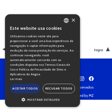
×
Este website usa cookies
PORTUGUESE
Utilizamos cookies neste site para
ENGLISH
proporcionar a você uma boa experiência de
navegação e captar informações para
voltar
topo
evolução da nossa prestação de serviços. Ao
continuar navegando, você
automaticamente concorda com as
condições dispostas nos Termos Gerais de
Uso e Política de Privacidade de Sites e
Aplicativos da Aegea.
Ler mais
Copyright © 2022 • Todos os direitos reservados
ACEITAR TODOS
RECUSAR TODOS
Política de Privacidade
Powered by MZ
MOSTRAR DETALHES