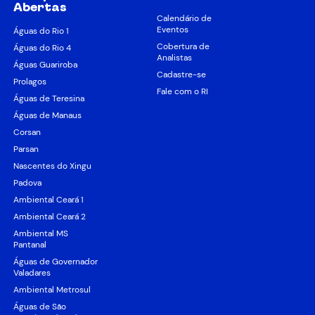
Abertas
Calendário de
Eventos
Águas do Rio 1
Cobertura de
Águas do Rio 4
Analistas
Águas Guariroba
Cadastre-se
Prolagos
Fale com o RI
Águas de Teresina
Águas de Manaus
Corsan
Parsan
Nascentes do Xingu
Padova
Ambiental Ceará 1
Ambiental Ceará 2
Ambiental MS
Pantanal
Águas de Governador
Valadares
Ambiental Metrosul
Águas de São