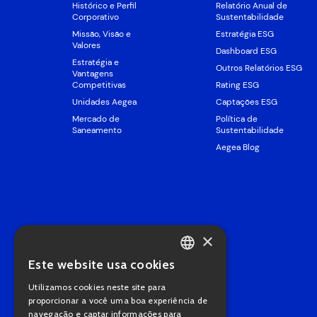
Histórico e Perfil
Relatório Anual de
Corporativo
Sustentabilidade
Missão, Visão e
Estratégia ESG
Valores
Dashboard ESG
Estratégia e
Outros Relatórios ESG
Vantagens
Competitivas
Rating ESG
Unidades Aegea
Captações ESG
Mercado de
Política de
Saneamento
Sustentabilidade
Aegea Blog
×
Este website usa cookies
PORTUGUESE
Utilizamos cookies neste site para
ENGLISH
proporcionar a você uma boa experiência de
navegação e captar informações para