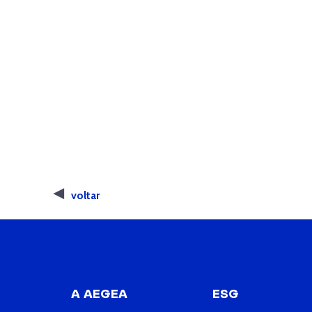
voltar
A AEGEA
ESG