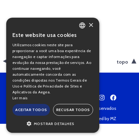
×
Este website usa cookies
PORTUGUESE
Utilizamos cookies neste site para
ENGLISH
proporcionar a você uma boa experiência de
navegação e captar informações para
voltar
topo
evolução da nossa prestação de serviços. Ao
continuar navegando, você
automaticamente concorda com as
condições dispostas nos Termos Gerais de
Uso e Política de Privacidade de Sites e
Aplicativos da Aegea.
Ler mais
Copyright © 2022 • Todos os direitos reservados
ACEITAR TODOS
RECUSAR TODOS
Política de Privacidade
Powered by MZ
MOSTRAR DETALHES