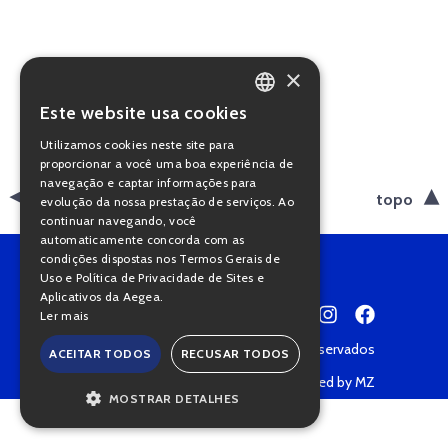
×
Este website usa cookies
PORTUGUESE
Utilizamos cookies neste site para
ENGLISH
proporcionar a você uma boa experiência de
navegação e captar informações para
voltar
topo
evolução da nossa prestação de serviços. Ao
continuar navegando, você
automaticamente concorda com as
condições dispostas nos Termos Gerais de
Uso e Política de Privacidade de Sites e
Aplicativos da Aegea.
Ler mais
Copyright © 2022 • Todos os direitos reservados
ACEITAR TODOS
RECUSAR TODOS
Política de Privacidade
Powered by MZ
MOSTRAR DETALHES