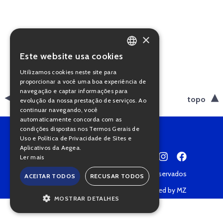
×
Este website usa cookies
PORTUGUESE
Utilizamos cookies neste site para
ENGLISH
proporcionar a você uma boa experiência de
navegação e captar informações para
voltar
topo
evolução da nossa prestação de serviços. Ao
continuar navegando, você
automaticamente concorda com as
condições dispostas nos Termos Gerais de
Uso e Política de Privacidade de Sites e
Aplicativos da Aegea.
Ler mais
Copyright © 2022 • Todos os direitos reservados
ACEITAR TODOS
RECUSAR TODOS
Política de Privacidade
Powered by MZ
MOSTRAR DETALHES