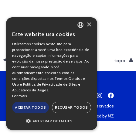
×
Este website usa cookies
PORTUGUESE
Utilizamos cookies neste site para
ENGLISH
proporcionar a você uma boa experiência de
navegação e captar informações para
voltar
topo
evolução da nossa prestação de serviços. Ao
continuar navegando, você
automaticamente concorda com as
condições dispostas nos Termos Gerais de
Uso e Política de Privacidade de Sites e
Aplicativos da Aegea.
Ler mais
Copyright © 2022 • Todos os direitos reservados
ACEITAR TODOS
RECUSAR TODOS
Política de Privacidade
Powered by MZ
MOSTRAR DETALHES