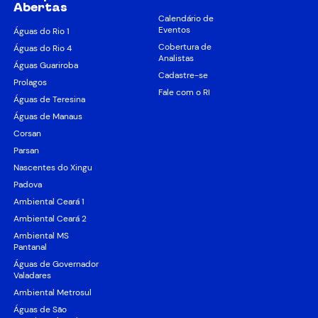
Abertas
Calendário de
Eventos
Águas do Rio 1
Cobertura de
Águas do Rio 4
Analistas
Águas Guariroba
Cadastre-se
Prolagos
Fale com o RI
Águas de Teresina
Águas de Manaus
Corsan
Parsan
Nascentes do Xingu
Padova
Ambiental Ceará 1
Ambiental Ceará 2
Ambiental MS
Pantanal
Águas de Governador
Valadares
Ambiental Metrosul
Águas de São