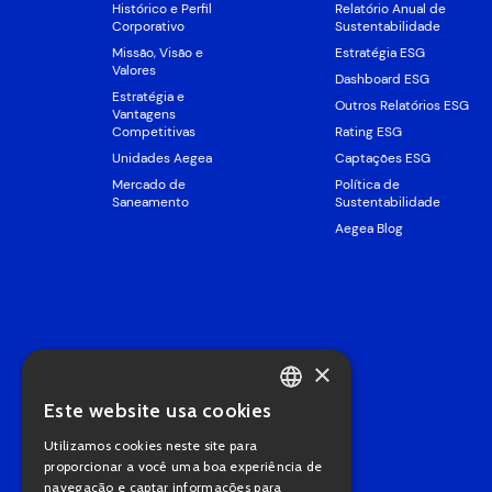
Histórico e Perfil
Relatório Anual de
Corporativo
Sustentabilidade
Missão, Visão e
Estratégia ESG
Valores
Dashboard ESG
Estratégia e
Outros Relatórios ESG
Vantagens
Competitivas
Rating ESG
Unidades Aegea
Captações ESG
Mercado de
Política de
Saneamento
Sustentabilidade
Aegea Blog
×
Este website usa cookies
PORTUGUESE
Utilizamos cookies neste site para
ENGLISH
proporcionar a você uma boa experiência de
navegação e captar informações para