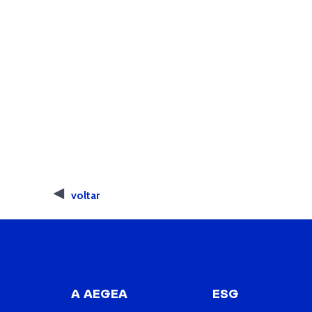
voltar
A AEGEA
ESG