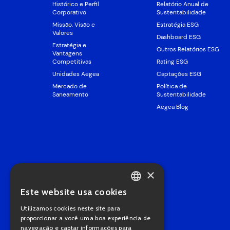
Histórico e Perfil
Relatório Anual de
Corporativo
Sustentabilidade
Missão, Visão e
Estratégia ESG
Valores
Dashboard ESG
Estratégia e
Outros Relatórios ESG
Vantagens
Competitivas
Rating ESG
Unidades Aegea
Captações ESG
Mercado de
Política de
Saneamento
Sustentabilidade
Aegea Blog
×
Este website usa cookies
PORTUGUESE
Utilizamos cookies neste site para
ENGLISH
proporcionar a você uma boa experiência de
navegação e captar informações para