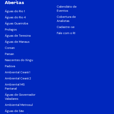
Abertas
Calendário de
Eventos
Águas do Rio 1
Cobertura de
Águas do Rio 4
Analistas
Águas Guariroba
Cadastre-se
Prolagos
Fale com o RI
Águas de Teresina
Águas de Manaus
Corsan
Parsan
Nascentes do Xingu
Padova
Ambiental Ceará 1
Ambiental Ceará 2
Ambiental MS
Pantanal
Águas de Governador
Valadares
Ambiental Metrosul
Águas de São