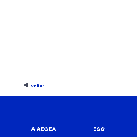
voltar
A AEGEA
ESG