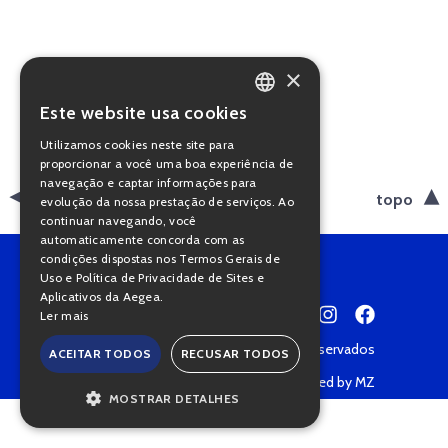
×
Este website usa cookies
PORTUGUESE
Utilizamos cookies neste site para
ENGLISH
proporcionar a você uma boa experiência de
navegação e captar informações para
voltar
topo
evolução da nossa prestação de serviços. Ao
continuar navegando, você
automaticamente concorda com as
condições dispostas nos Termos Gerais de
Uso e Política de Privacidade de Sites e
Aplicativos da Aegea.
Ler mais
Copyright © 2022 • Todos os direitos reservados
ACEITAR TODOS
RECUSAR TODOS
Política de Privacidade
Powered by MZ
MOSTRAR DETALHES