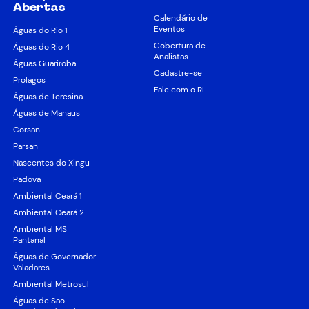
Abertas
Calendário de
Eventos
Águas do Rio 1
Cobertura de
Águas do Rio 4
Analistas
Águas Guariroba
Cadastre-se
Prolagos
Fale com o RI
Águas de Teresina
Águas de Manaus
Corsan
Parsan
Nascentes do Xingu
Padova
Ambiental Ceará 1
Ambiental Ceará 2
Ambiental MS
Pantanal
Águas de Governador
Valadares
Ambiental Metrosul
Águas de São