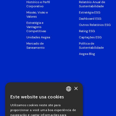
Histórico e Perfil
Relatório Anual de
Corporativo
Sustentabilidade
Missão, Visão e
Estratégia ESG
Valores
Dashboard ESG
Estratégia e
Outros Relatórios ESG
Vantagens
Competitivas
Rating ESG
Unidades Aegea
Captações ESG
Mercado de
Política de
Saneamento
Sustentabilidade
Aegea Blog
×
Este website usa cookies
PORTUGUESE
Utilizamos cookies neste site para
ENGLISH
proporcionar a você uma boa experiência de
navegação e captar informações para