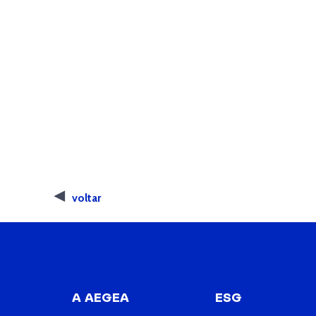
voltar
A AEGEA
ESG