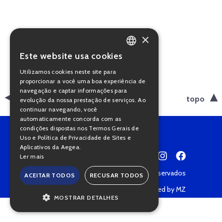
×
Este website usa cookies
PORTUGUESE
Utilizamos cookies neste site para
ENGLISH
proporcionar a você uma boa experiência de
navegação e captar informações para
voltar
topo
evolução da nossa prestação de serviços. Ao
continuar navegando, você
automaticamente concorda com as
condições dispostas nos Termos Gerais de
Uso e Política de Privacidade de Sites e
Aplicativos da Aegea.
Ler mais
Copyright © 2022 • Todos os direitos reservados
ACEITAR TODOS
RECUSAR TODOS
Política de Privacidade
Powered by MZ
MOSTRAR DETALHES