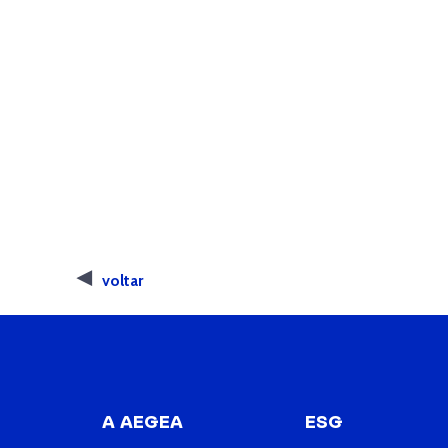
voltar
A AEGEA
ESG