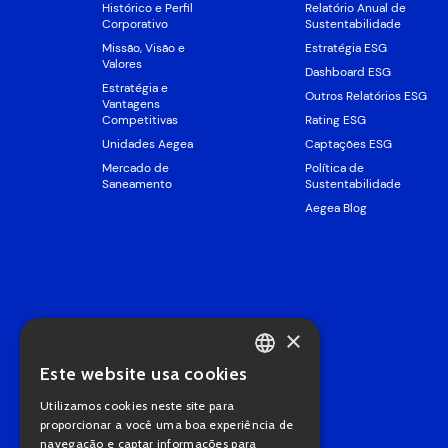
Histórico e Perfil
Relatório Anual de
Corporativo
Sustentabilidade
Missão, Visão e
Estratégia ESG
Valores
Dashboard ESG
Estratégia e
Outros Relatórios ESG
Vantagens
Competitivas
Rating ESG
Unidades Aegea
Captações ESG
Mercado de
Política de
Saneamento
Sustentabilidade
Aegea Blog
×
Este website usa cookies
PORTUGUESE
Utilizamos cookies neste site para
ENGLISH
proporcionar a você uma boa experiência de
navegação e captar informações para