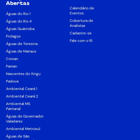
Abertas
Calendário de
Eventos
Águas do Rio 1
Cobertura de
Águas do Rio 4
Analistas
Águas Guariroba
Cadastre-se
Prolagos
Fale com o RI
Águas de Teresina
Águas de Manaus
Corsan
Parsan
Nascentes do Xingu
Padova
Ambiental Ceará 1
Ambiental Ceará 2
Ambiental MS
Pantanal
Águas de Governador
Valadares
Ambiental Metrosul
Águas de São