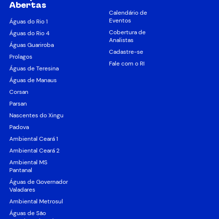
Abertas
Calendário de
Eventos
Águas do Rio 1
Cobertura de
Águas do Rio 4
Analistas
Águas Guariroba
Cadastre-se
Prolagos
Fale com o RI
Águas de Teresina
Águas de Manaus
Corsan
Parsan
Nascentes do Xingu
Padova
Ambiental Ceará 1
Ambiental Ceará 2
Ambiental MS
Pantanal
Águas de Governador
Valadares
Ambiental Metrosul
Águas de São