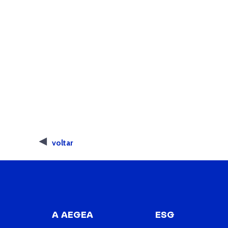
voltar
A AEGEA
ESG