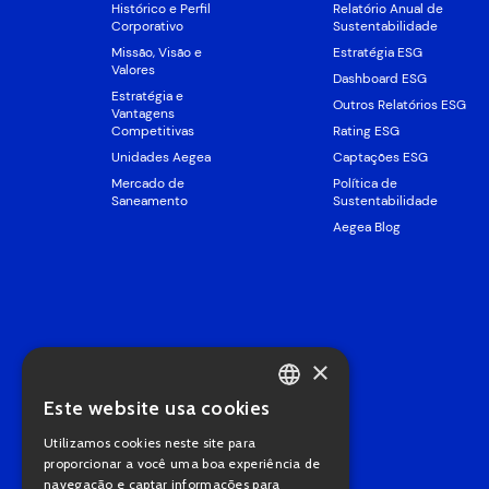
Histórico e Perfil
Relatório Anual de
Corporativo
Sustentabilidade
Missão, Visão e
Estratégia ESG
Valores
Dashboard ESG
Estratégia e
Outros Relatórios ESG
Vantagens
Competitivas
Rating ESG
Unidades Aegea
Captações ESG
Mercado de
Política de
Saneamento
Sustentabilidade
Aegea Blog
×
Este website usa cookies
PORTUGUESE
Utilizamos cookies neste site para
ENGLISH
proporcionar a você uma boa experiência de
navegação e captar informações para