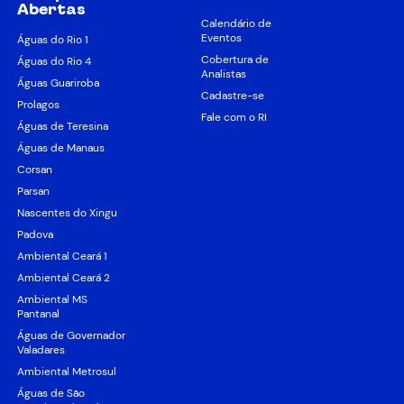
Abertas
Calendário de
Eventos
Águas do Rio 1
Cobertura de
Águas do Rio 4
Analistas
Águas Guariroba
Cadastre-se
Prolagos
Fale com o RI
Águas de Teresina
Águas de Manaus
Corsan
Parsan
Nascentes do Xingu
Padova
Ambiental Ceará 1
Ambiental Ceará 2
Ambiental MS
Pantanal
Águas de Governador
Valadares
Ambiental Metrosul
Águas de São