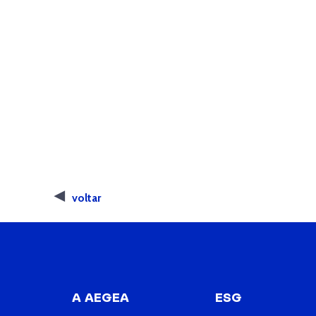
voltar
A AEGEA
ESG