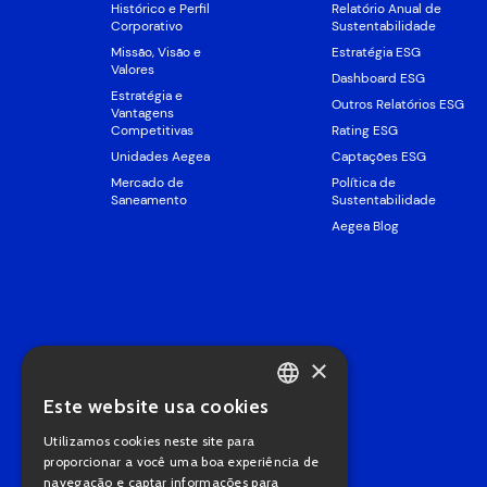
Histórico e Perfil
Relatório Anual de
Corporativo
Sustentabilidade
Missão, Visão e
Estratégia ESG
Valores
Dashboard ESG
Estratégia e
Outros Relatórios ESG
Vantagens
Competitivas
Rating ESG
Unidades Aegea
Captações ESG
Mercado de
Política de
Saneamento
Sustentabilidade
Aegea Blog
×
Este website usa cookies
PORTUGUESE
Utilizamos cookies neste site para
ENGLISH
proporcionar a você uma boa experiência de
navegação e captar informações para