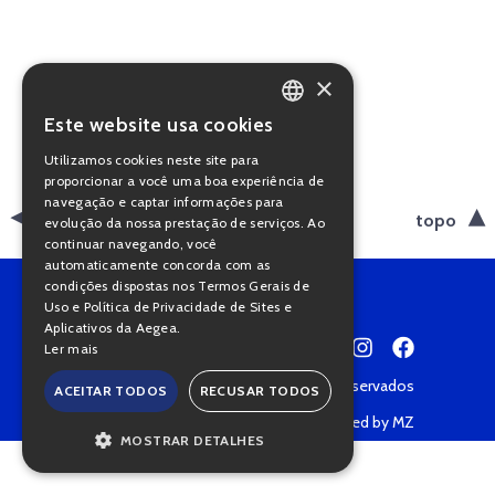
×
Este website usa cookies
PORTUGUESE
Utilizamos cookies neste site para
ENGLISH
proporcionar a você uma boa experiência de
navegação e captar informações para
voltar
topo
evolução da nossa prestação de serviços. Ao
continuar navegando, você
automaticamente concorda com as
condições dispostas nos Termos Gerais de
Uso e Política de Privacidade de Sites e
Aplicativos da Aegea.
Ler mais
Copyright © 2022 • Todos os direitos reservados
ACEITAR TODOS
RECUSAR TODOS
Política de Privacidade
Powered by MZ
MOSTRAR DETALHES